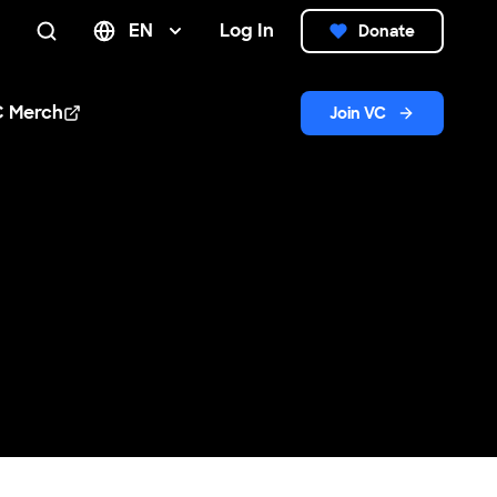
EN
Log In
Donate
Search
C Merch
Join VC
n new window