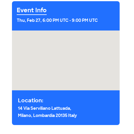
Event Info
Thu, Feb 27, 6:00 PM UTC
-
9:00 PM UTC
Location:
14 Via Serviliano Lattuada,
Milano, Lombardia 20135 Italy