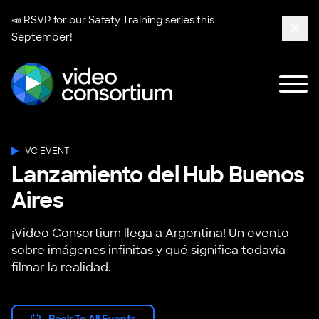
📣 RSVP for our
Safety Training series
this
September!
Clos
Tog
Video Consortium
VC EVENT
Lanzamiento del Hub Buenos
Aires
¡Video Consortium llega a Argentina! Un evento
sobre imágenes infinitas y qué significa todavía
filmar la realidad.
Back To All Events