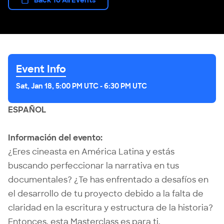
Event Info
Sat, Jan 18, 5:00 PM UTC
-
6:30 PM UTC
ESPAÑOL
Información del evento:
¿Eres cineasta en América Latina y estás
buscando perfeccionar la narrativa en tus
documentales? ¿Te has enfrentado a desafíos en
el desarrollo de tu proyecto debido a la falta de
claridad en la escritura y estructura de la historia?
Entonces, esta Masterclass es para ti.