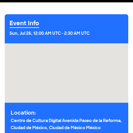
Event Info
Sun, Jul 26, 12:00 AM UTC
-
2:30 AM UTC
Location:
Centro de Cultura Digital Avenida Paseo de la Reforma,
Ciudad de México, Ciudad de México México